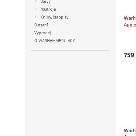
Barvy
Nástroje
Knihy, časopisy
Warh
Age o
Ostatní
Slaa
Výprodej
O WARHAMMERU 40K
759
Warh