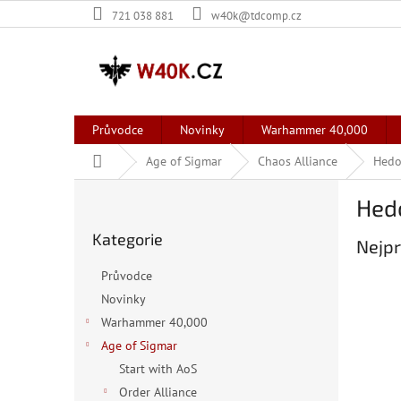
Přejít
721 038 881
w40k@tdcomp.cz
na
obsah
Průvodce
Novinky
Warhammer 40,000
Domů
Age of Sigmar
Chaos Alliance
Hedo
P
Hed
o
Přeskočit
s
Kategorie
kategorie
Nejpr
t
r
Průvodce
a
Novinky
n
Warhammer 40,000
n
í
Age of Sigmar
p
Start with AoS
a
Order Alliance