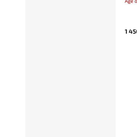
Age o
1 45