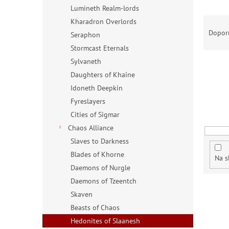
n
Lumineth Realm-lords
e
Ř
Kharadron Overlords
l
a
Dopor
Seraphon
z
Stormcast Eternals
e
Sylvaneth
n
Daughters of Khaine
í
p
Idoneth Deepkin
r
Fyreslayers
o
Cities of Sigmar
d
Chaos Alliance
u
Slaves to Darkness
k
t
Blades of Khorne
Na s
ů
Daemons of Nurgle
Daemons of Tzeentch
V
Skaven
ý
Beasts of Chaos
p
Hedonites of Slaanesh
i