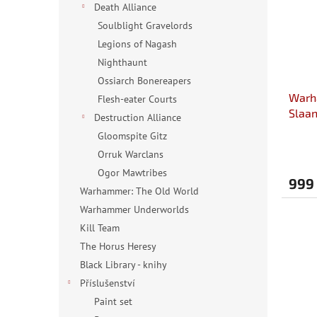
s
Death Alliance
p
Soulblight Gravelords
r
Legions of Nagash
o
Nighthaunt
d
Ossiarch Bonereapers
u
Warh
k
Flesh-eater Courts
Slaan
t
Destruction Alliance
ů
Gloomspite Gitz
Orruk Warclans
Ogor Mawtribes
999
Warhammer: The Old World
Warhammer Underworlds
Kill Team
The Horus Heresy
Black Library - knihy
Příslušenství
Paint set