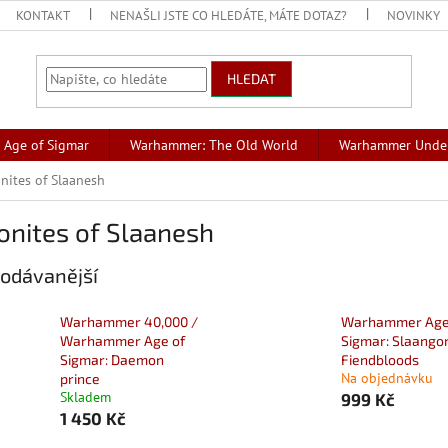
KONTAKT
NENAŠLI JSTE CO HLEDÁTE, MÁTE DOTAZ?
NOVINKY
HLEDAT
Age of Sigmar
Warhammer: The Old World
Warhammer Unde
nites of Slaanesh
onites of Slaanesh
odávanější
Warhammer 40,000 /
Warhammer Age
Warhammer Age of
Sigmar: Slaango
Sigmar: Daemon
Fiendbloods
Na objednávku
prince
Skladem
999 Kč
1 450 Kč