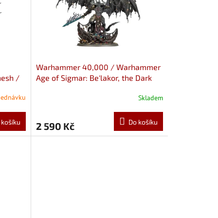
Warhammer 40,000 / Warhammer
nesh /
Age of Sigmar: Be'lakor, the Dark
esh
Master
jednávku
Skladem
 košíku
Do košíku
2 590 Kč