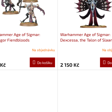
ammer Age of Sigmar:
Warhammer Age of Sigmar:
gor Fiendbloods
Dexcessa, the Talon of Slaa
Synessa, the Voice of Slaan
Na objednávku
Na ob
Do košíku
Do
 Kč
2 150 Kč