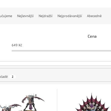
učujeme
Nejlevnější
Nejdražší
Nejprodávanější
Abecedně
Cena
649
Kč
kladě
2