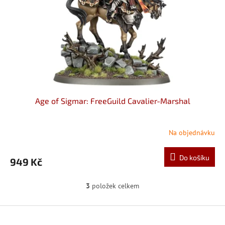
Age of Sigmar: FreeGuild Cavalier-Marshal
Na objednávku
Do košíku
949 Kč
3
položek celkem
O
v
l
Z
á
á