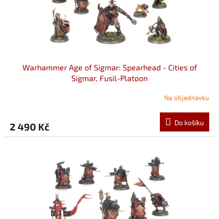
u
k
t
ů
Warhammer Age of Sigmar: Spearhead - Cities of
Sigmar, Fusil-Platoon
Na objednávku
Do košíku
2 490 Kč