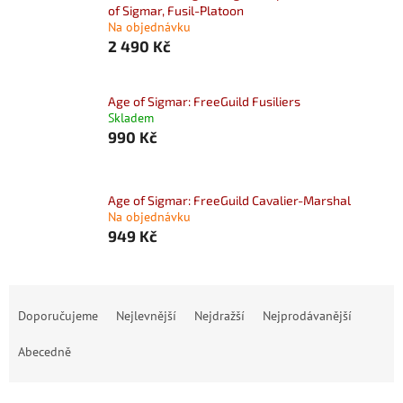
of Sigmar, Fusil-Platoon
Na objednávku
2 490 Kč
Age of Sigmar: FreeGuild Fusiliers
Skladem
990 Kč
Age of Sigmar: FreeGuild Cavalier-Marshal
Na objednávku
949 Kč
Ř
a
Doporučujeme
Nejlevnější
Nejdražší
Nejprodávanější
z
e
Abecedně
n
í