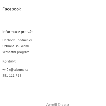
d
p
a
a
Facebook
c
t
í
í
p
r
v
Informace pro vás
k
y
Obchodní podmínky
v
Ochrana soukromí
ý
p
Věrnostní program
i
s
Kontakt
u
w40k
@
tdcomp.cz
581 111 765
Vytvořil Shoptet