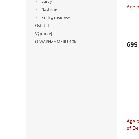
Barvy
Age o
Nástroje
Knihy, časopisy
Ostatní
Výprodej
O WARHAMMERU 40K
699
Age o
of De