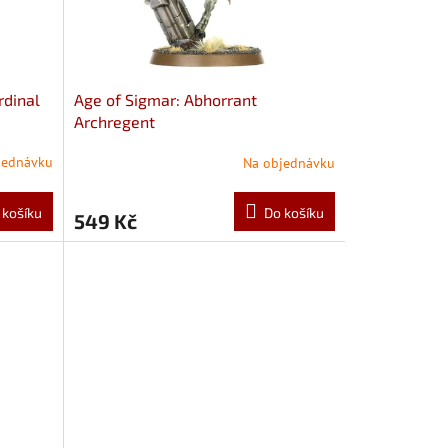
rdinal
Age of Sigmar: Abhorrant
Archregent
jednávku
Na objednávku
 košíku
Do košíku
549 Kč