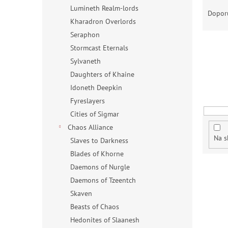
Ř
n
Lumineth Realm-lords
a
e
Dopor
Kharadron Overlords
z
l
e
Seraphon
n
Stormcast Eternals
í
Sylvaneth
p
Daughters of Khaine
r
Idoneth Deepkin
o
d
Fyreslayers
u
Cities of Sigmar
k
Chaos Alliance
t
Na s
Slaves to Darkness
ů
Blades of Khorne
Daemons of Nurgle
V
ý
Daemons of Tzeentch
p
Skaven
i
Beasts of Chaos
s
Hedonites of Slaanesh
p