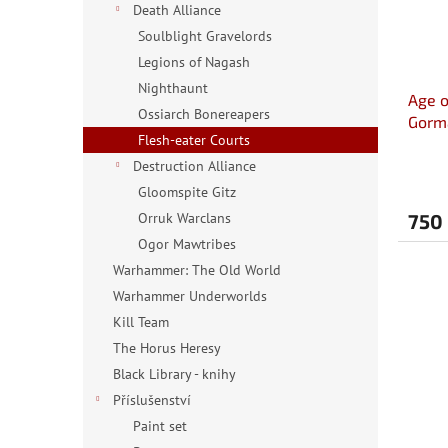
Death Alliance
r
o
Soulblight Gravelords
d
Legions of Nagash
u
Nighthaunt
Age o
k
Ossiarch Bonereapers
Gorm
t
Flesh-eater Courts
ů
Destruction Alliance
Gloomspite Gitz
750
Orruk Warclans
Ogor Mawtribes
Warhammer: The Old World
Warhammer Underworlds
Kill Team
The Horus Heresy
Black Library - knihy
Příslušenství
Paint set