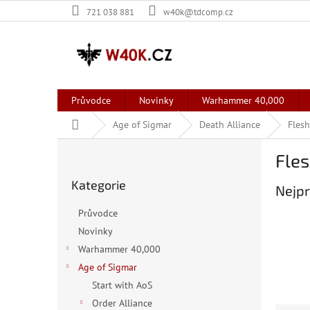
Přejít
721 038 881
w40k@tdcomp.cz
na
obsah
Průvodce
Novinky
Warhammer 40,000
Domů
Age of Sigmar
Death Alliance
Flesh
P
Fles
o
Přeskočit
s
Kategorie
kategorie
Nejpr
t
r
Průvodce
a
Novinky
n
Warhammer 40,000
n
í
Age of Sigmar
p
Start with AoS
a
Order Alliance