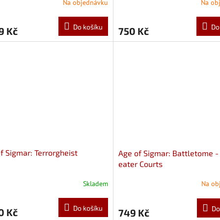
Na objednávku
Na ob
Do košíku
Do
9 Kč
750 Kč
f Sigmar: Terrorgheist
Age of Sigmar: Battletome -
eater Courts
Skladem
Na ob
Do košíku
Do
0 Kč
749 Kč