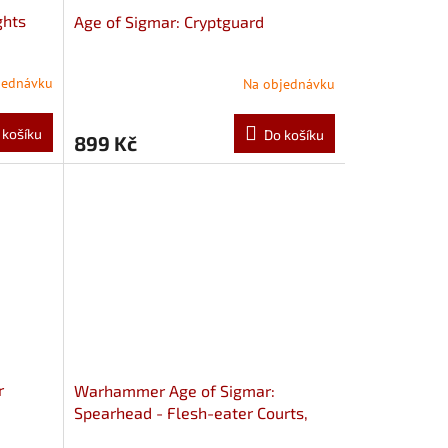
ghts
Age of Sigmar: Cryptguard
jednávku
Na objednávku
 košíku
Do košíku
899 Kč
r
Warhammer Age of Sigmar:
Spearhead - Flesh-eater Courts,
Charnel Watch