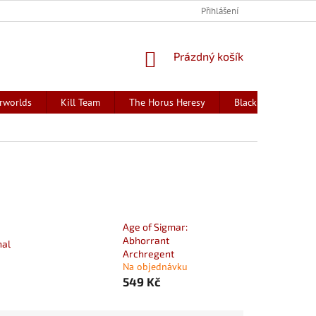
Přihlášení
NÁKUPNÍ
Prázdný košík
KOŠÍK
rworlds
Kill Team
The Horus Heresy
Black Library - kni
Age of Sigmar:
Abhorrant
nal
Archregent
Na objednávku
549 Kč