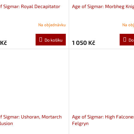
f Sigmar: Royal Decapitator
Age of Sigmar: Morbheg Kni
Na objednávku
Na ob
Do košíku
Do
 Kč
1 050 Kč
f Sigmar: Ushoran, Mortarch
Age of Sigmar: High Falcone
lusion
Felgryn