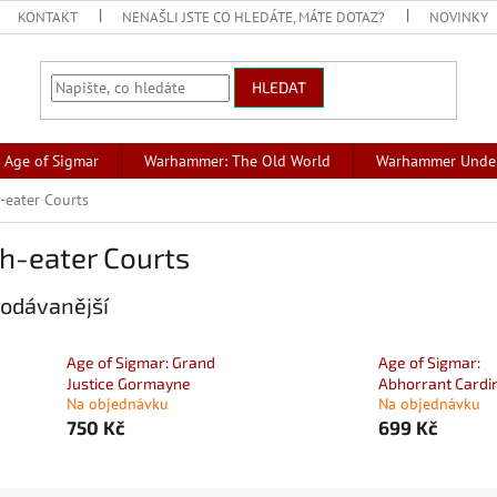
KONTAKT
NENAŠLI JSTE CO HLEDÁTE, MÁTE DOTAZ?
NOVINKY
HLEDAT
Age of Sigmar
Warhammer: The Old World
Warhammer Unde
-eater Courts
h-eater Courts
odávanější
Age of Sigmar: Grand
Age of Sigmar:
Justice Gormayne
Abhorrant Cardi
Na objednávku
Na objednávku
750 Kč
699 Kč