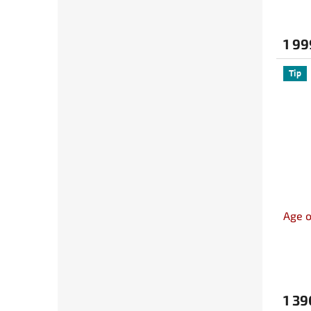
1 99
Tip
Age o
1 39