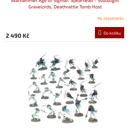
Warhammer Age of Sigmar: Spearhead - Soulblight
Gravelords, Deathrattle Tomb Host
Na objednávku
Do košíku
2 490 Kč