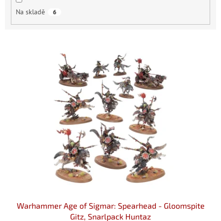
Na skladě
6
V
ý
p
i
s
p
r
o
d
u
k
t
ů
Warhammer Age of Sigmar: Spearhead - Gloomspite
Gitz, Snarlpack Huntaz