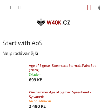
Přejít
NÁKUP
na
obsah
KOŠÍK
Start with AoS
Nejprodávanější
Age of Sigmar: Stormcast Eternals Paint Set
(2024)
Skladem
699 Kč
Warhammer Age of Sigmar: Spearhead -
Sylvaneth
Na objednávku
2 490 Kč