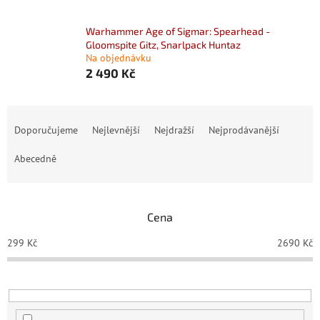
Warhammer Age of Sigmar: Spearhead -
Gloomspite Gitz, Snarlpack Huntaz
Na objednávku
2 490 Kč
Ř
a
Doporučujeme
Nejlevnější
Nejdražší
Nejprodávanější
z
e
Abecedně
n
í
p
Cena
r
o
299
Kč
2690
Kč
d
u
k
t
ů