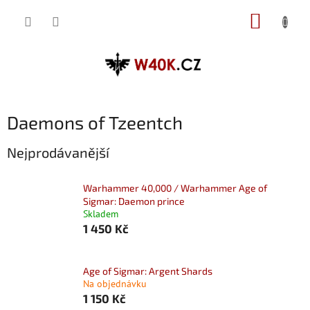
Přejít
NÁKUP
na
obsah
KOŠÍK
Daemons of Tzeentch
Nejprodávanější
Warhammer 40,000 / Warhammer Age of
Sigmar: Daemon prince
Skladem
1 450 Kč
Age of Sigmar: Argent Shards
Na objednávku
1 150 Kč