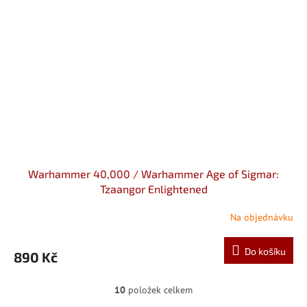
Warhammer 40,000 / Warhammer Age of Sigmar:
Tzaangor Enlightened
Na objednávku
Do košíku
890 Kč
10
položek celkem
O