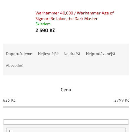
Warhammer 40,000 / Warhammer Age of
Sigmar: Be'lakor, the Dark Master
Skladem
2 590 Kč
Ř
a
Doporučujeme
Nejlevnější
Nejdražší
Nejprodávanější
z
e
Abecedně
n
í
p
Cena
r
o
625
Kč
2799
Kč
d
u
k
t
ů