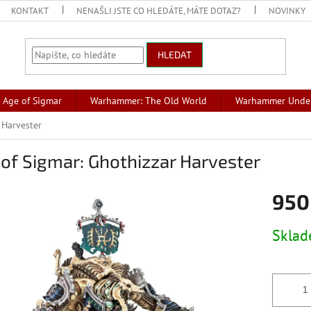
KONTAKT
NENAŠLI JSTE CO HLEDÁTE, MÁTE DOTAZ?
NOVINKY
HLEDAT
Age of Sigmar
Warhammer: The Old World
Warhammer Unde
 Harvester
of Sigmar: Ghothizzar Harvester
950
Měrná
Skla
cena: