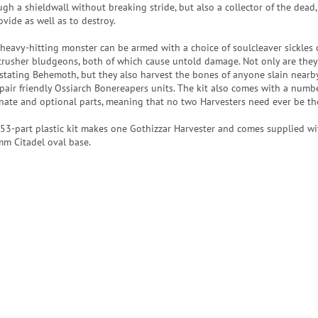
gh a shieldwall without breaking stride, but also a collector of the dead, 
ovide as well as to destroy.
 heavy-hitting monster can be armed with a choice of soulcleaver sickles 
crusher bludgeons, both of which cause untold damage. Not only are they
stating Behemoth, but they also harvest the bones of anyone slain nearby
epair friendly Ossiarch Bonereapers units. The kit also comes with a numb
rnate and optional parts, meaning that no two Harvesters need ever be th
 53-part plastic kit makes one Gothizzar Harvester and comes supplied wi
m Citadel oval base.