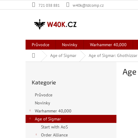
Přejít
721 038 881
w40k@tdcomp.cz
na
obsah
Průvodce
Novinky
Warhammer 40,000
Domů
Age of Sigmar
Age of Sigmar: Ghothizzar
P
Age 
o
Přeskočit
s
Kategorie
kategorie
t
r
Průvodce
a
Novinky
n
Warhammer 40,000
n
í
Age of Sigmar
p
Start with AoS
a
Order Alliance