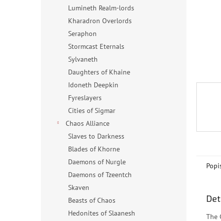
n
Lumineth Realm-lords
e
Kharadron Overlords
l
Seraphon
Stormcast Eternals
Sylvaneth
Daughters of Khaine
Idoneth Deepkin
Fyreslayers
Cities of Sigmar
Chaos Alliance
Slaves to Darkness
Blades of Khorne
Daemons of Nurgle
Popi
Daemons of Tzeentch
Skaven
Det
Beasts of Chaos
Hedonites of Slaanesh
The 