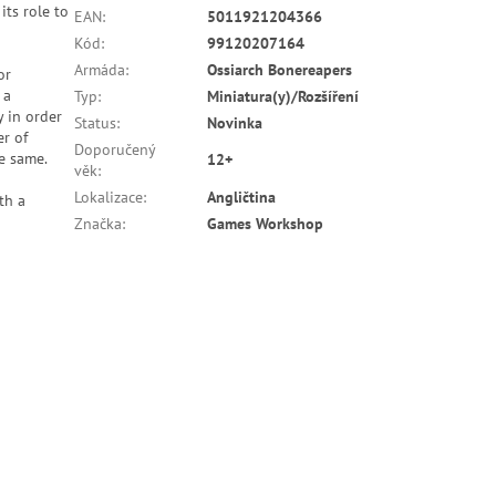
its role to
EAN
:
5011921204366
Kód
:
99120207164
Armáda
:
Ossiarch Bonereapers
or
 a
Typ
:
Miniatura(y)/Rozšíření
 in order
Status
:
Novinka
er of
Doporučený
e same.
12+
věk
:
Lokalizace
:
Angličtina
th a
Značka
:
Games Workshop