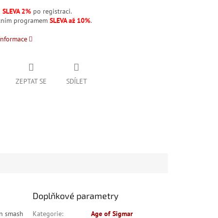
á
SLEVA 2%
po registraci.
stním programem
SLEVA až 10%
.
informace
ZEPTAT SE
SDÍLET
Doplňkové parametry
an smash
Kategorie
:
Age of Sigmar