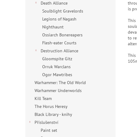
throu
Death Alliance
is pr
Soulblight Gravelords
Legions of Nagash
This
soul
Nighthaunt
deva
Ossiarch Bonereapers
to r
Flesh-eater Courts
alte
Destruction Alliance
This
Gloomspite Gitz
105m
Orruk Warclans
Ogor Mawtribes
Warhammer: The Old World
Warhammer Underworlds
Kill Team
The Horus Heresy
Black Library - knihy
Příslušenství
Paint set