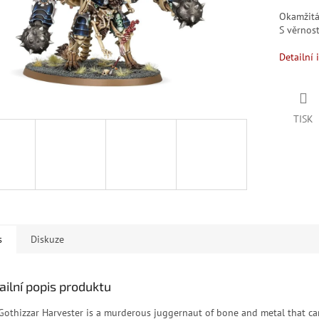
Okamžit
S věrno
Detailní 
TISK
s
Diskuze
ailní popis produktu
Gothizzar Harvester is a murderous juggernaut of bone and metal that c