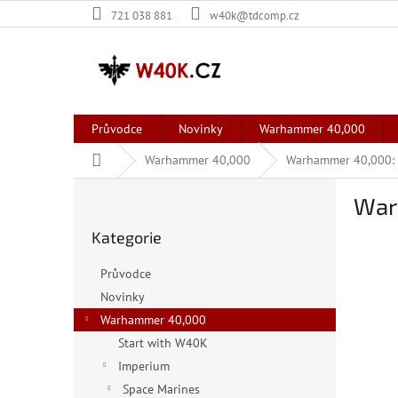
Přejít
721 038 881
w40k@tdcomp.cz
na
obsah
Průvodce
Novinky
Warhammer 40,000
Domů
Warhammer 40,000
Warhammer 40,000: 
P
War
o
Přeskočit
s
Kategorie
kategorie
t
r
Průvodce
a
Novinky
n
Warhammer 40,000
n
í
Start with W40K
p
Imperium
a
Space Marines