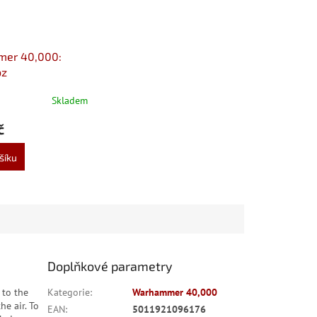
er 40,000:
z
Skladem
č
šíku
Doplňkové parametry
 to the
Kategorie
:
Warhammer 40,000
he air. To
EAN
:
5011921096176