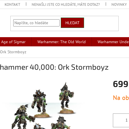
KONTAKT
NENAŠLI JSTE CO HLEDÁTE, MÁTE DOTAZ?
NOVINKY
HLEDAT
Age of Sigmar
Warhammer: The Old World
Warhammer Unde
Ork Stormboyz
hammer 40,000: Ork Stormboyz
699
Měrná
Na ob
cena: