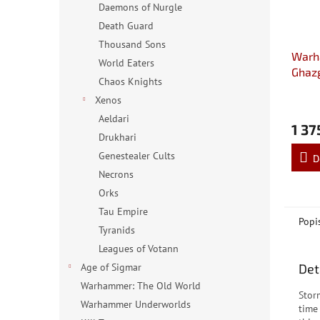
Daemons of Nurgle
Death Guard
Thousand Sons
Warh
World Eaters
Ghazg
Chaos Knights
Xenos
Aeldari
1 37
Drukhari
Genestealer Cults
D
Necrons
Orks
Tau Empire
Popi
Tyranids
Leagues of Votann
Det
Age of Sigmar
Warhammer: The Old World
Stor
Warhammer Underworlds
time