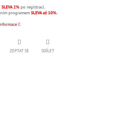
á
SLEVA 2%
po registraci.
stním programem
SLEVA až 10%
.
informace
ZEPTAT SE
SDÍLET