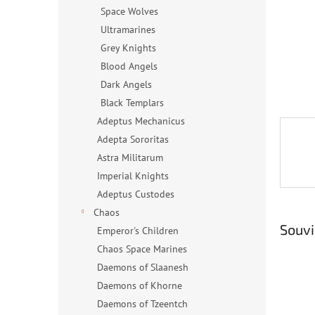
n
Space Wolves
e
Ultramarines
l
Grey Knights
Blood Angels
Dark Angels
Black Templars
Adeptus Mechanicus
Adepta Sororitas
Astra Militarum
Imperial Knights
Adeptus Custodes
Chaos
Souvi
Emperor's Children
Chaos Space Marines
Daemons of Slaanesh
Daemons of Khorne
Daemons of Tzeentch