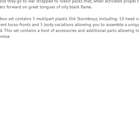
 end they go to war strapped to rokkit packs that, when activated propel t
ers forward on great tongues of oily black flame.
 box set contains 5 multipart plastic Ork Stormboyz, including: 10 head va
erent torso-fronts and 5 body variations allowing you to assemble a uniq
d. This set contains a host of accessories and additional parts allowing to
omise