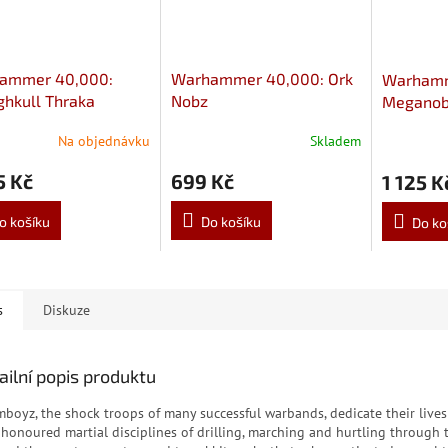
ammer 40,000:
Warhammer 40,000: Ork
Warhamm
hkull Thraka
Nobz
Meganob
Na objednávku
Skladem
5 Kč
699 Kč
1 125 K
o košíku
Do košíku
Do ko
s
Diskuze
ailní popis produktu
mboyz, the shock troops of many successful warbands, dedicate their lives
 honoured martial disciplines of drilling, marching and hurtling through t