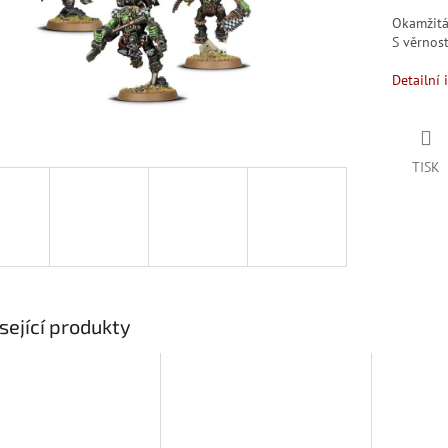
Okamžit
S věrno
Detailní 
TISK
sející produkty