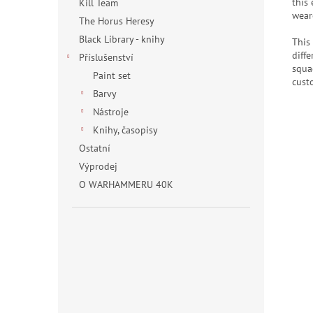
this
Kill Team
wear
The Horus Heresy
Black Library - knihy
This
diff
Příslušenství
squa
Paint set
cust
Barvy
Nástroje
Knihy, časopisy
Ostatní
Výprodej
O WARHAMMERU 40K