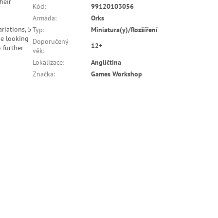
heir
Kód
:
99120103056
Armáda
:
Orks
riations, 5
Typ
:
Miniatura(y)/Rozšíření
ue looking
Doporučený
12+
 further
věk
:
Lokalizace
:
Angličtina
Značka
:
Games Workshop