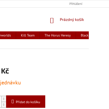
Přihlášení
NÁKUPNÍ
Prázdný košík
KOŠÍK
rworlds
Kill Team
The Horus Heresy
Black Library - kni
 Kč
jednávku
Přidat do košíku