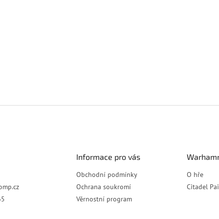
Informace pro vás
Warhamm
Obchodní podmínky
O hře
omp.cz
Ochrana soukromí
Citadel Pa
65
Věrnostní program