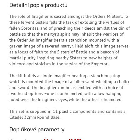
Detailní popis produktu
The role of Imagifier is sacred amongst the Orders Militant. To
these fervent Sisters falls the task of extolling the virtues of
fallen Sororitas, and of preaching their deeds amidst the din of
battle so that the martyr's spirit may inhabit the warriors of
the Order. An Imagifier bears a stanchion mounted with a
graven image of a revered martyr. Held aloft, this image serves
as a locus of faith to the Sisters of Battle and a beacon of
martial purity, inspiring nearby Sisters to new heights of
violence and stoicism in the service of the Emperor.
The kit builds a single Imagifier bearing a stanchion, atop
which is mounted the image of a fallen saint wielding a chalice
and sword. The Imagifier can be assembled with a choice of
two head options –one is unhelmeted, with a low hanging
hood over the Imagifier’s eyes, while the other is helmeted.
This set is supplied in 11 plastic components and contains a
Citadel 32mm Round Base.
Doplňkové parametry