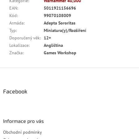
Kategorie
:
Warhammer 40,000
EAN
:
5011921156696
Kód
:
99070108009
Armáda
:
Adepta Sororitas
Typ
:
Miniatura(y)/Rozšíření
Doporučený věk
:
12+
Lokalizace
:
Angličtina
Značka
:
Games Workshop
Z
á
p
a
Facebook
t
í
Informace pro vás
Obchodní podmínky