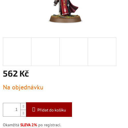
562 Kč
Měrná
Na objednávku
cena:
Přidat do košíku
Okamžitá
SLEVA 2%
po registraci.