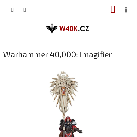
Přejít
NÁKUP
na
obsah
KOŠÍK
Warhammer 40,000: Imagifier