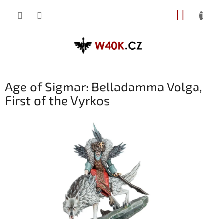
Přejít
NÁKUP
na
obsah
KOŠÍK
Age of Sigmar: Belladamma Volga,
First of the Vyrkos