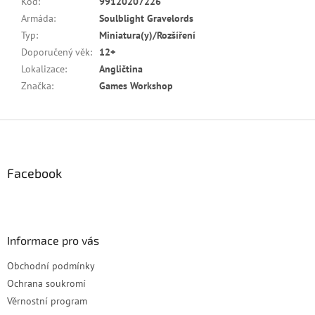
Kód
:
99120207226
Armáda
:
Soulblight Gravelords
Typ
:
Miniatura(y)/Rozšíření
Doporučený věk
:
12+
Lokalizace
:
Angličtina
Značka
:
Games Workshop
Z
á
p
a
Facebook
t
í
Informace pro vás
Obchodní podmínky
Ochrana soukromí
Věrnostní program