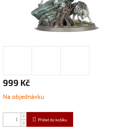
999 Kč
Měrná
Na objednávku
cena:
Přidat do košíku