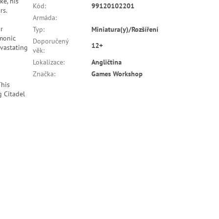
ke, his
Kód
:
99120102201
rs.
Armáda
:
ur
Typ
:
Miniatura(y)/Rozšíření
monic
Doporučený
12+
evastating
věk
:
Lokalizace
:
Angličtina
Značka
:
Games Workshop
This
 Citadel