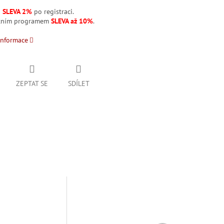
á
SLEVA 2%
po registraci.
stním programem
SLEVA až 10%
.
informace
ZEPTAT SE
SDÍLET