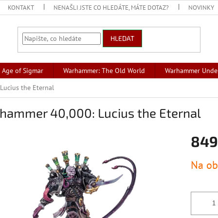
KONTAKT
NENAŠLI JSTE CO HLEDÁTE, MÁTE DOTAZ?
NOVINKY
HLEDAT
Age of Sigmar
Warhammer: The Old World
Warhammer Unde
ucius the Eternal
hammer 40,000: Lucius the Eternal
849
Měrná
Na ob
cena: