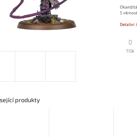
Okamžit
S věrno
Detailní 
TISK
sející produkty