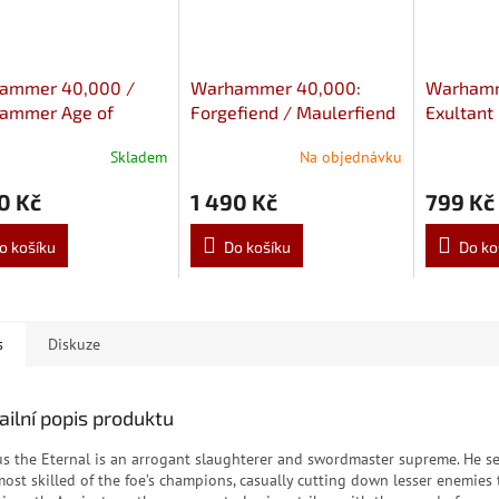
ammer 40,000 /
Warhammer 40,000:
Warhamm
ammer Age of
Forgefiend / Maulerfiend
Exultant
ar: Daemon prince
Skladem
Na objednávku
0 Kč
1 490 Kč
799 Kč
o košíku
Do košíku
Do ko
s
Diskuze
ailní popis produktu
us the Eternal is an arrogant slaughterer and swordmaster supreme. He s
most skilled of the foe’s champions, casually cutting down lesser enemies 