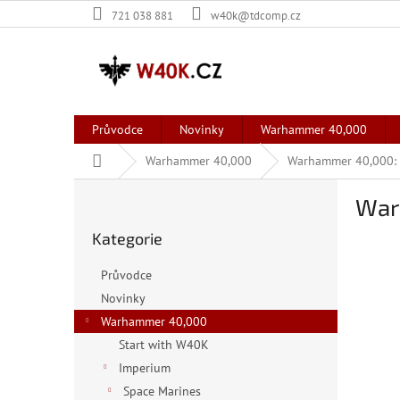
Přejít
721 038 881
w40k@tdcomp.cz
na
obsah
Průvodce
Novinky
Warhammer 40,000
Domů
Warhammer 40,000
Warhammer 40,000: L
P
War
o
Přeskočit
s
Kategorie
kategorie
t
r
Průvodce
a
Novinky
n
Warhammer 40,000
n
í
Start with W40K
p
Imperium
a
Space Marines