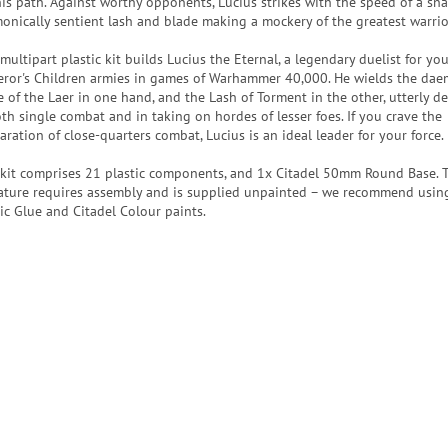
his path. Against worthy opponents, Lucius strikes with the speed of a sna
onically sentient lash and blade making a mockery of the greatest warrio
multipart plastic kit builds Lucius the Eternal, a legendary duelist for yo
ror's Children armies in games of Warhammer 40,000. He wields the dae
e of the Laer in one hand, and the Lash of Torment in the other, utterly d
oth single combat and in taking on hordes of lesser foes. If you crave the
aration of close-quarters combat, Lucius is an ideal leader for your force.
 kit comprises 21 plastic components, and 1x Citadel 50mm Round Base. 
ature requires assembly and is supplied unpainted – we recommend using
tic Glue and Citadel Colour paints.