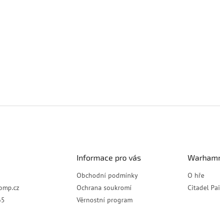
Informace pro vás
Warhamm
Obchodní podmínky
O hře
omp.cz
Ochrana soukromí
Citadel Pa
65
Věrnostní program