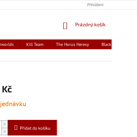
Přihlášení
NÁKUPNÍ
Prázdný košík
KOŠÍK
rworlds
Kill Team
The Horus Heresy
Black Library - kni
 Kč
jednávku
Přidat do košíku