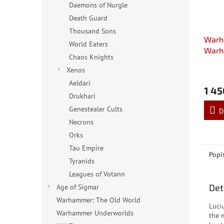
Daemons of Nurgle
Death Guard
Thousand Sons
Warh
World Eaters
Warh
Chaos Knights
Sigm
Xenos
Aeldari
1 45
Drukhari
Genestealer Cults
D
Necrons
Orks
Tau Empire
Popi
Tyranids
Leagues of Votann
Det
Age of Sigmar
Warhammer: The Old World
Luci
Warhammer Underworlds
the 