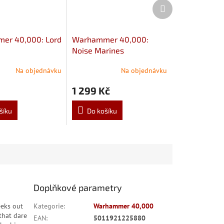
Další
produkt
er 40,000: Lord
Warhammer 40,000:
Noise Marines
Na objednávku
Na objednávku
1 299 Kč
šíku
Do košíku
Doplňkové parametry
eeks out
Kategorie
:
Warhammer 40,000
that dare
EAN
:
5011921225880