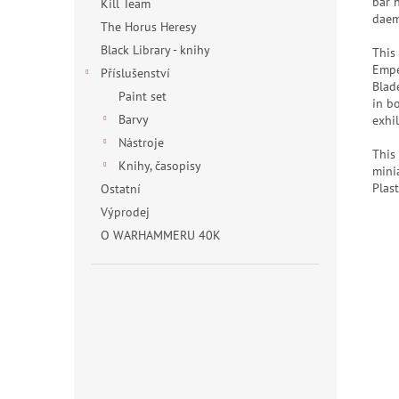
bar 
Kill Team
daem
The Horus Heresy
Black Library - knihy
This 
Empe
Příslušenství
Blad
Paint set
in b
Barvy
exhil
Nástroje
This
Knihy, časopisy
mini
Plas
Ostatní
Výprodej
O WARHAMMERU 40K