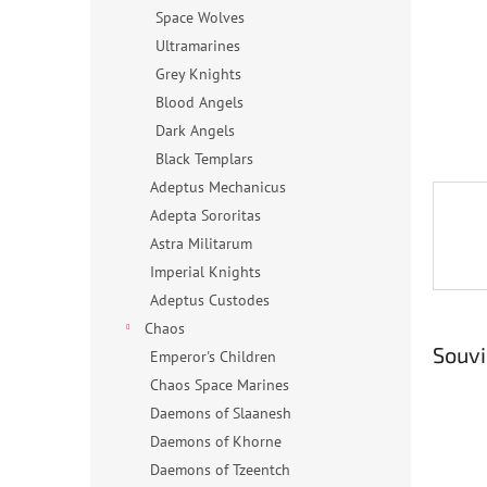
n
Space Wolves
e
Ultramarines
l
Grey Knights
Blood Angels
Dark Angels
Black Templars
Adeptus Mechanicus
Adepta Sororitas
Astra Militarum
Imperial Knights
Adeptus Custodes
Chaos
Souvi
Emperor's Children
Chaos Space Marines
Daemons of Slaanesh
Daemons of Khorne
Daemons of Tzeentch