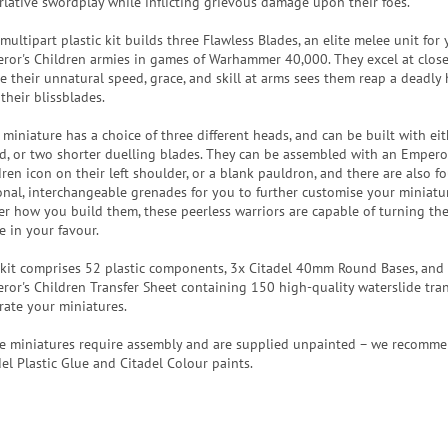
rlative swordplay while inflicting grievous damage upon their foes.
multipart plastic kit builds three Flawless Blades, an elite melee unit for
ror's Children armies in games of Warhammer 40,000. They excel at close
e their unnatural speed, grace, and skill at arms sees them reap a deadly 
their blissblades.
 miniature has a choice of three different heads, and can be built with ei
d, or two shorter duelling blades. They can be assembled with an Empero
ren icon on their left shoulder, or a blank pauldron, and there are also f
onal, interchangeable grenades for you to further customise your miniatu
er how you build them, these peerless warriors are capable of turning the
e in your favour.
 kit comprises 52 plastic components, 3x Citadel 40mm Round Bases, and
ror's Children Transfer Sheet containing 150 high-quality waterslide tran
rate your miniatures.
e miniatures require assembly and are supplied unpainted – we recomm
del Plastic Glue and Citadel Colour paints.