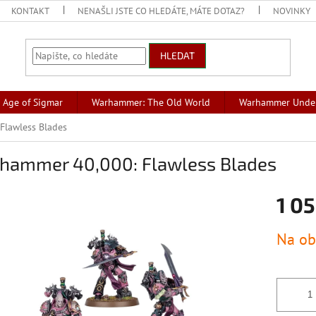
KONTAKT
NENAŠLI JSTE CO HLEDÁTE, MÁTE DOTAZ?
NOVINKY
HLEDAT
Age of Sigmar
Warhammer: The Old World
Warhammer Unde
Flawless Blades
hammer 40,000: Flawless Blades
1 05
Měrná
Na ob
cena: