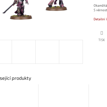
Okamžit
S věrno
Detailní 
TISK
sející produkty