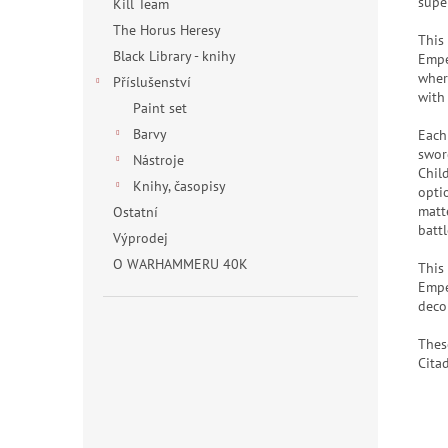
supe
Kill Team
The Horus Heresy
This 
Black Library - knihy
Empe
wher
Příslušenství
with 
Paint set
Barvy
Each
swor
Nástroje
Child
Knihy, časopisy
opti
matt
Ostatní
battl
Výprodej
O WARHAMMERU 40K
This
Empe
deco
Thes
Cita