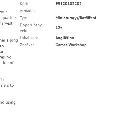
Kód
:
99120102202
Armáda
:
 your
 quarters
Typ
:
Miniatura(y)/Rozšíření
harvest
Doporučený
12+
věk
:
Lokalizace
:
Angličtina
ther a long
Značka
:
Games Workshop
r's
our
res. No
 tide of
 1x
sfers to
end using