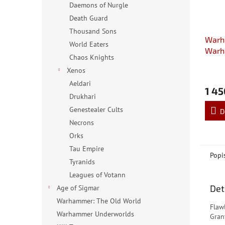
Daemons of Nurgle
Death Guard
Thousand Sons
Warh
World Eaters
Warh
Chaos Knights
Sigm
Xenos
Aeldari
1 45
Drukhari
Genestealer Cults
D
Necrons
Orks
Tau Empire
Popi
Tyranids
Leagues of Votann
Det
Age of Sigmar
Warhammer: The Old World
Flaw
Warhammer Underworlds
Gran