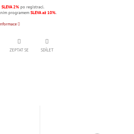
á
SLEVA 2%
po registraci.
stním programem
SLEVA až 10%
.
informace
ZEPTAT SE
SDÍLET