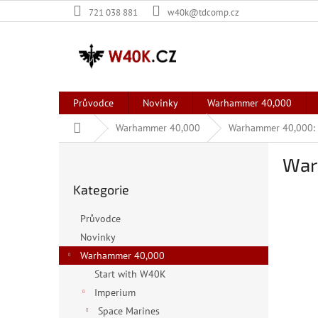
Přejít
721 038 881
w40k@tdcomp.cz
na
obsah
Průvodce
Novinky
Warhammer 40,000
Domů
Warhammer 40,000
Warhammer 40,000: 
P
War
o
Přeskočit
s
Kategorie
kategorie
t
r
Průvodce
a
Novinky
n
Warhammer 40,000
n
í
Start with W40K
p
Imperium
a
Space Marines