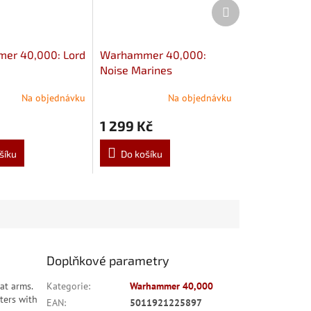
Další
produkt
er 40,000: Lord
Warhammer 40,000:
Noise Marines
Na objednávku
Na objednávku
1 299 Kč
šíku
Do košíku
Doplňkové parametry
at arms.
Kategorie
:
Warhammer 40,000
ters with
EAN
:
5011921225897