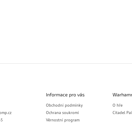
Informace pro vás
Warhamm
Obchodní podmínky
O hře
omp.cz
Ochrana soukromí
Citadel Pa
65
Věrnostní program