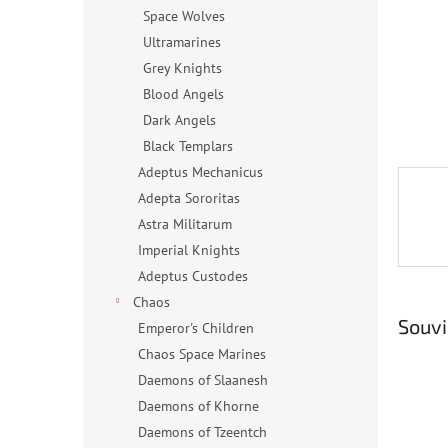
n
Space Wolves
e
Ultramarines
l
Grey Knights
Blood Angels
Dark Angels
Black Templars
Adeptus Mechanicus
Adepta Sororitas
Astra Militarum
Imperial Knights
Adeptus Custodes
Chaos
Souvi
Emperor's Children
Chaos Space Marines
Daemons of Slaanesh
Daemons of Khorne
Daemons of Tzeentch