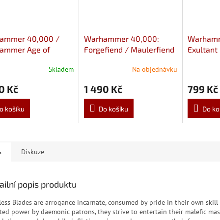
ammer 40,000 /
Warhammer 40,000:
Warhamm
ammer Age of
Forgefiend / Maulerfiend
Exultant
ar: Daemon prince
Skladem
Na objednávku
0 Kč
1 490 Kč
799 Kč
o košíku
Do košíku
Do ko
s
Diskuze
ailní popis produktu
less Blades are arrogance incarnate, consumed by pride in their own skill 
ted power by daemonic patrons, they strive to entertain their malefic mas